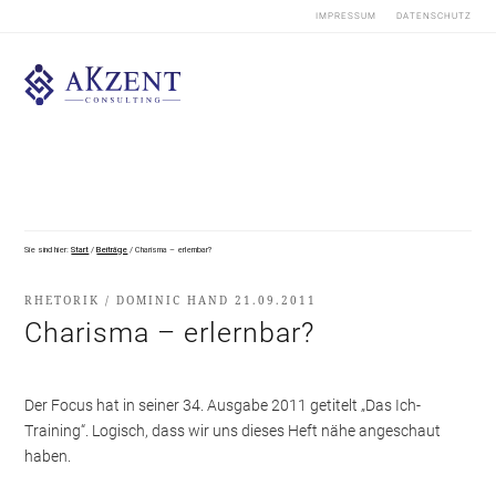
IMPRESSUM
DATENSCHUTZ
Sie sind hier:
Start
/
Beiträge
/
Charisma – erlernbar?
RHETORIK
/
DOMINIC HAND
21.09.2011
Charisma – erlernbar?
Der Focus hat in seiner 34. Ausgabe 2011 getitelt „Das Ich-
Training“. Logisch, dass wir uns dieses Heft nähe angeschaut
haben.