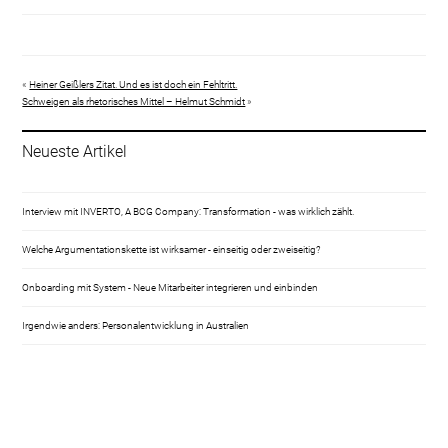
«
Heiner Geißlers Zitat. Und es ist doch ein Fehltritt.
Schweigen als rhetorisches Mittel – Helmut Schmidt
»
Neueste Artikel
Interview mit INVERTO, A BCG Company: Transformation - was wirklich zählt.
Welche Argumentationskette ist wirksamer - einseitig oder zweiseitig?
Onboarding mit System - Neue Mitarbeiter integrieren und einbinden
Irgendwie anders: Personalentwicklung in Australien