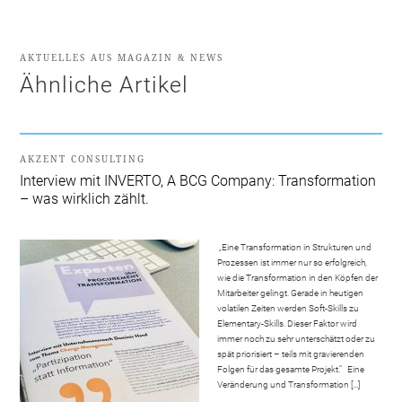
AKTUELLES AUS MAGAZIN & NEWS
Ähnliche Artikel
AKZENT CONSULTING
Interview mit INVERTO, A BCG Company: Transformation
– was wirklich zählt.
„Eine Transformation in Strukturen und
Prozessen ist immer nur so erfolgreich,
wie die Transformation in den Köpfen der
Mitarbeiter gelingt. Gerade in heutigen
volatilen Zeiten werden Soft-Skills zu
Elementary-Skills. Dieser Faktor wird
immer noch zu sehr unterschätzt oder zu
spät priorisiert – teils mit gravierenden
Folgen für das gesamte Projekt.“ Eine
Veränderung und Transformation […]