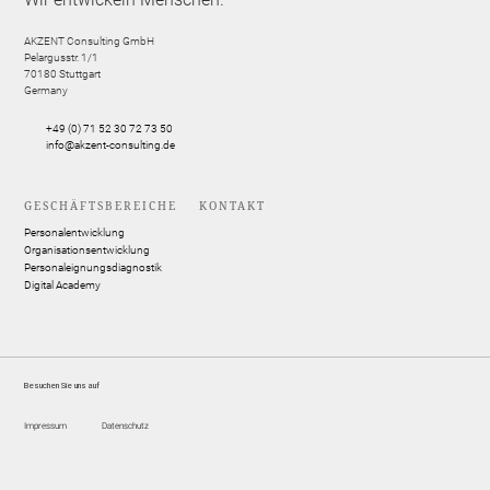
AKZENT Consulting GmbH
Pelargusstr. 1/1
70180
Stuttgart
Germany
+49 (0) 71 52 30 72 73 50
info@akzent-consulting.de
GESCHÄFTSBEREICHE
KONTAKT
Personalentwicklung
Organisationsentwicklung
Personaleignungsdiagnostik
Digital Academy
Besuchen Sie uns auf
Impressum
Datenschutz