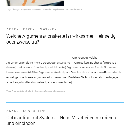
Tags:
Changemanagement
,
Interiview
,
Leadership
,
Psychologie der Transformation
AKZENT EXPERTENWISSEN
Welche Argumentationskette ist wirksamer – einseitig
oder zweiseitig?
Wann erzeugt welche
Argumentationsform mehr Überzeugungswirkung? Wann sollten Sie eher auf einseitige
(lineare) und wann auf zweiseitige (dialektische) Argumentation setzen? In ein Statement
lassen sich ausschließlich Argumente für die eigene Position einbauen – diese Form wird als
einseitige oder lineare Argumentation bezeichnet. Beziehen Sie Positionen ein, die dagegen
sprechen, wird dies als zweiseitige oder dialektische […]
Tags:
Argumentation
,
Dialektik
,
Gesprächsführung
,
Überzeugung
AKZENT CONSULTING
Onboarding mit System – Neue Mitarbeiter integrieren
und einbinden