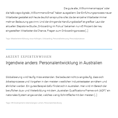
Die gute alte „Willkommensmappe“ oder
die halbwegs digitale „Willkommens-Email“ haben ausgedient. Der Einführungsprozess neuer
Mitarbeiter gestaltet sich heute deutlich anspruchsvoller, da der einzelne Mitarbeiter immer
mehr an Bedeutung gewinnt. Und der dringende Handlungsbedarf ist greifbar: Laut der
aktuellen Stepstone-Studie „Onboarding im Fokus“ bekamen nur 45 Prozent der neu
eingestellten Mitarbeiter die Chance, Fragen zum Onboardingprozess […]
Tags:
Mitarbeitereinführung
,
neue Kollegen
,
Onboarding
,
Personalbetreuung
,
Personalprozesse
AKZENT EXPERTENWISSEN
Irgendwie anders: Personalentwicklung in Australien
Globalisierung wird häufig missverstanden. Sie bedeutet nicht zwangsläufig, dass sich
Arbeitsprozesse und Vorgehen in den meisten westlichen Industriestaaten annähern und
ähnlicher werden. Ein gutes Beispiel dafür findet sich in Australien. Hier wird im Bereich der
beruflichen Aus- und Weiterbildung mit dem „Australian Qualifications Framework (AQF)“ ein
nationales System angewendet, welches wenig Schnittfläche mit den meisten […]
Tags:
HR Development
,
lebenslanges Lernen
,
Personalentwicklung