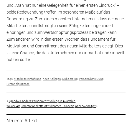
und „Man hat nur eine Gelegenheit für einen ersten Eindruck“ –
beide Redewendung treffen im besonderen Maße auf das
Onboarding zu. Zum einen möchten Unternehmen, dass der neue
Mitarbeiter schnellstmöglich seine Fähigkeiten ungehindert
einbringen und zum Wertschöpfungsprozess beitragen kann.
Zum anderen wird in den ersten Wochen das Fundament für
Motivation und Commitment des neuen Mitarbeiters gelegt. Dies
ist eine Chance, die das Unternehmen nur einmal hat und sinnvoll
nutzen sollte.
Tags:
Mitarbeitereinführung
,
neue Kollegen
,
Onboarding
,
Personalbetreuung
,
Personalprozesse
«
Irgendwie anders: Personalentwicklung in Australien
Welche Argumentationskette ist wirksamer – einseitig oder zweiseitig?
»
Neueste Artikel