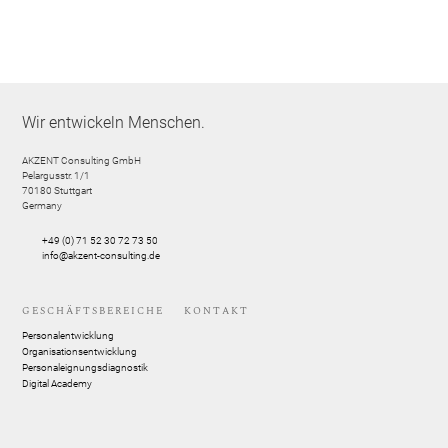
Wir entwickeln Menschen.
AKZENT Consulting GmbH
Pelargusstr. 1/1
70180
Stuttgart
Germany
+49 (0) 71 52 30 72 73 50
info@akzent-consulting.de
GESCHÄFTSBEREICHE
KONTAKT
Personalentwicklung
Organisationsentwicklung
Personaleignungsdiagnostik
Digital Academy