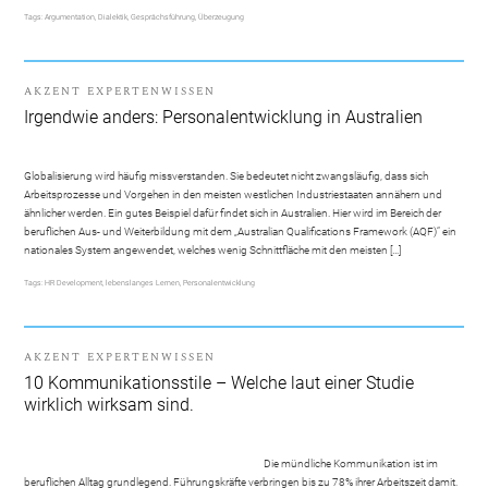
Tags:
Argumentation
,
Dialektik
,
Gesprächsführung
,
Überzeugung
AKZENT EXPERTENWISSEN
Irgendwie anders: Personalentwicklung in Australien
Globalisierung wird häufig missverstanden. Sie bedeutet nicht zwangsläufig, dass sich
Arbeitsprozesse und Vorgehen in den meisten westlichen Industriestaaten annähern und
ähnlicher werden. Ein gutes Beispiel dafür findet sich in Australien. Hier wird im Bereich der
beruflichen Aus- und Weiterbildung mit dem „Australian Qualifications Framework (AQF)“ ein
nationales System angewendet, welches wenig Schnittfläche mit den meisten […]
Tags:
HR Development
,
lebenslanges Lernen
,
Personalentwicklung
AKZENT EXPERTENWISSEN
10 Kommunikationsstile – Welche laut einer Studie
wirklich wirksam sind.
Die mündliche Kommunikation ist im
beruflichen Alltag grundlegend. Führungskräfte verbringen bis zu 78% ihrer Arbeitszeit damit.