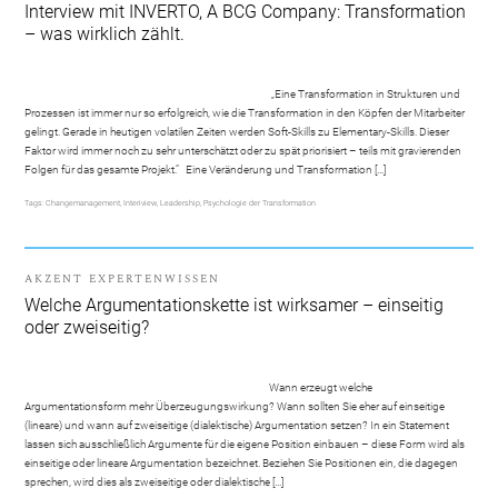
Interview mit INVERTO, A BCG Company: Transformation
– was wirklich zählt.
„Eine Transformation in Strukturen und
Prozessen ist immer nur so erfolgreich, wie die Transformation in den Köpfen der Mitarbeiter
gelingt. Gerade in heutigen volatilen Zeiten werden Soft-Skills zu Elementary-Skills. Dieser
Faktor wird immer noch zu sehr unterschätzt oder zu spät priorisiert – teils mit gravierenden
Folgen für das gesamte Projekt.“ Eine Veränderung und Transformation […]
Tags:
Changemanagement
,
Interiview
,
Leadership
,
Psychologie der Transformation
AKZENT EXPERTENWISSEN
Welche Argumentationskette ist wirksamer – einseitig
oder zweiseitig?
Wann erzeugt welche
Argumentationsform mehr Überzeugungswirkung? Wann sollten Sie eher auf einseitige
(lineare) und wann auf zweiseitige (dialektische) Argumentation setzen? In ein Statement
lassen sich ausschließlich Argumente für die eigene Position einbauen – diese Form wird als
einseitige oder lineare Argumentation bezeichnet. Beziehen Sie Positionen ein, die dagegen
sprechen, wird dies als zweiseitige oder dialektische […]