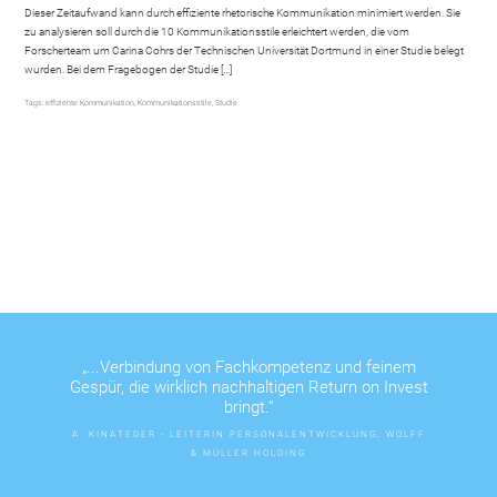
Dieser Zeitaufwand kann durch effiziente rhetorische Kommunikation minimiert werden. Sie
zu analysieren soll durch die 10 Kommunikationsstile erleichtert werden, die vom
Forscherteam um Carina Cohrs der Technischen Universität Dortmund in einer Studie belegt
wurden. Bei dem Fragebogen der Studie […]
Tags:
effiziente Kommunikation
,
Kommunikationsstile
,
Studie
„...Verbindung von Fachkompetenz und feinem
Gespür, die wirklich nachhaltigen Return on Invest
bringt.“
A. KINATEDER - LEITERIN PERSONALENTWICKLUNG, WOLFF
& MÜLLER HOLDING