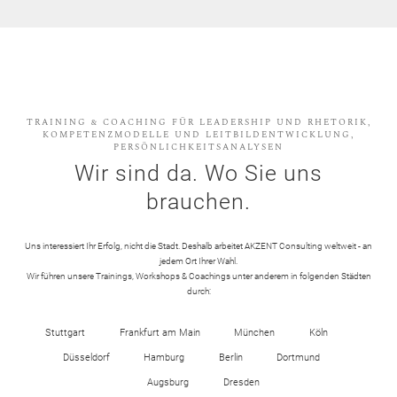
TRAINING & COACHING FÜR LEADERSHIP UND RHETORIK,
KOMPETENZMODELLE UND LEITBILDENTWICKLUNG,
PERSÖNLICHKEITSANALYSEN
Wir sind da. Wo Sie uns
brauchen.
Uns interessiert Ihr Erfolg, nicht die Stadt. Deshalb arbeitet AKZENT Consulting weltweit - an
jedem Ort Ihrer Wahl.
Wir führen unsere Trainings, Workshops & Coachings unter anderem in folgenden Städten
durch:
Stuttgart
Frankfurt am Main
München
Köln
Düsseldorf
Hamburg
Berlin
Dortmund
Augsburg
Dresden