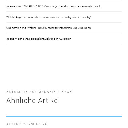
Interview mit INVERTO, A BCG Company: Transformation - was wirklich zählt.
Welche Argumentationskette ist wirksamer - einseitig oder zweiseitig?
Onboarding mit System - Neue Mitarbeiter integrieren und einbinden
Irgendwie anders: Personalentwicklung in Australien
AKTUELLES AUS MAGAZIN & NEWS
Ähnliche Artikel
AKZENT CONSULTING