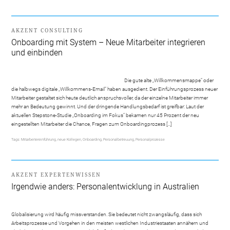
AKZENT CONSULTING
Onboarding mit System – Neue Mitarbeiter integrieren
und einbinden
Die gute alte „Willkommensmappe“ oder
die halbwegs digitale „Willkommens-Email“ haben ausgedient. Der Einführungsprozess neuer
Mitarbeiter gestaltet sich heute deutlich anspruchsvoller, da der einzelne Mitarbeiter immer
mehr an Bedeutung gewinnt. Und der dringende Handlungsbedarf ist greifbar: Laut der
aktuellen Stepstone-Studie „Onboarding im Fokus“ bekamen nur 45 Prozent der neu
eingestellten Mitarbeiter die Chance, Fragen zum Onboardingprozess […]
Tags:
Mitarbeitereinführung
,
neue Kollegen
,
Onboarding
,
Personalbetreuung
,
Personalprozesse
AKZENT EXPERTENWISSEN
Irgendwie anders: Personalentwicklung in Australien
Globalisierung wird häufig missverstanden. Sie bedeutet nicht zwangsläufig, dass sich
Arbeitsprozesse und Vorgehen in den meisten westlichen Industriestaaten annähern und