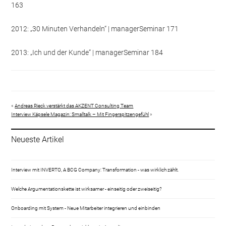
163
2012: „30 Minuten Verhandeln“ | managerSeminar 171
2013: „Ich und der Kunde“ | managerSeminar 184
«
Andreas Rieck verstärkt das AKZENT Consulting Team
Interview Käpsele Magazin: Smalltalk – Mit Fingerspitzengefühl
»
Neueste Artikel
Interview mit INVERTO, A BCG Company: Transformation - was wirklich zählt.
Welche Argumentationskette ist wirksamer - einseitig oder zweiseitig?
Onboarding mit System - Neue Mitarbeiter integrieren und einbinden