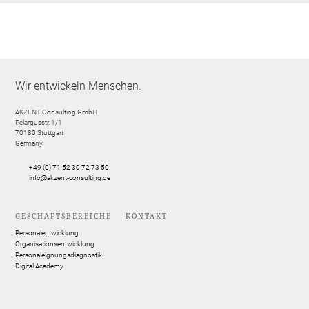
Wir entwickeln Menschen.
AKZENT Consulting GmbH
Pelargusstr. 1/1
70180
Stuttgart
Germany
+49 (0) 71 52 30 72 73 50
info@akzent-consulting.de
GESCHÄFTSBEREICHE
KONTAKT
Personalentwicklung
Organisationsentwicklung
Personaleignungsdiagnostik
Digital Academy