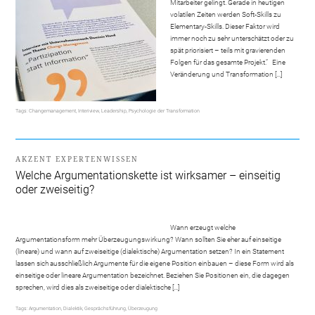
Mitarbeiter gelingt. Gerade in heutigen
volatilen Zeiten werden Soft-Skills zu
Elementary-Skills. Dieser Faktor wird
immer noch zu sehr unterschätzt oder zu
spät priorisiert – teils mit gravierenden
Folgen für das gesamte Projekt.“ Eine
Veränderung und Transformation […]
Tags:
Changemanagement
,
Interiview
,
Leadership
,
Psychologie der Transformation
AKZENT EXPERTENWISSEN
Welche Argumentationskette ist wirksamer – einseitig
oder zweiseitig?
Wann erzeugt welche
Argumentationsform mehr Überzeugungswirkung? Wann sollten Sie eher auf einseitige
(lineare) und wann auf zweiseitige (dialektische) Argumentation setzen? In ein Statement
lassen sich ausschließlich Argumente für die eigene Position einbauen – diese Form wird als
einseitige oder lineare Argumentation bezeichnet. Beziehen Sie Positionen ein, die dagegen
sprechen, wird dies als zweiseitige oder dialektische […]
Tags:
Argumentation
,
Dialektik
,
Gesprächsführung
,
Überzeugung