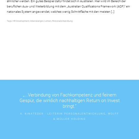
ähnlicher werden. Ein gutes Beispiel dafür findet sich in Australien. Hier wird im Bereich der
beruflichen Aus- und Weiterbildung mit dem „Australian Qualifications Framework (AQF)“ ein
nationales System angewendet, welches wenig Schnittfläche mit den meisten […]
Tags:
HR Development
,
lebenslanges Lernen
,
Personalentwicklung
„...Verbindung von Fachkompetenz und feinem
Gespür, die wirklich nachhaltigen Return on Invest
bringt.“
A. KINATEDER - LEITERIN PERSONALENTWICKLUNG, WOLFF
& MÜLLER HOLDING