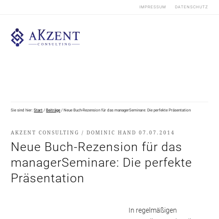
IMPRESSUM
DATENSCHUTZ
Sie sind hier:
Start
/
Beiträge
/
Neue Buch-Rezension für das managerSeminare: Die perfekte Präsentation
AKZENT CONSULTING
/
DOMINIC HAND
07.07.2014
Neue Buch-Rezension für das
managerSeminare: Die perfekte
Präsentation
In regelmäßigen