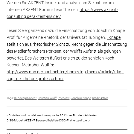
Werden Sie AKZENT Insider und analysieren Sie mit uns im
internen AKZENT Forum diese Themen:
https://www.akzent-
consulting.de/akzent-insider/
Lesen Sie ergänzend dazu die Einschätzung von Joachim Knape,
Prof. für Allgemeine Rhetorik der Universität Tübingen:
. Knape
stellt sich aus rhetorischer Sicht zu Recht gegen die Einschätzung
des Medienforschers Pörksen, der Wulffs Auftritt als gelungen
bewertet. Des Weiteren äußert er sich zu der schiefen Koch-
Küchen-Metapher Wulffs:
http://www.nnn.de/nachrichten/home/top-thema/article//das-
sagt-der-rhetorikprofesso.html
Tags:
Bundespräsident
,
Christian Wulff
,
Interview
,
Joachim Knape
,
Kredit-Affäre
«
Christian Wulff – Weihnachtsansprache 2011 des Bundepräsidenten
DiSG-Modell: AKZENT Berater offiziell als DiSG-Trainer zertifiziert
»