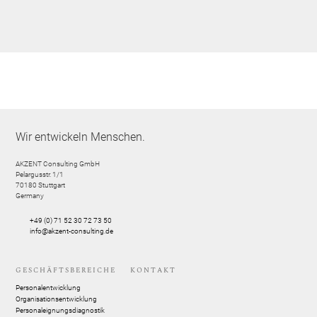
Wir entwickeln Menschen.
AKZENT Consulting GmbH
Pelargusstr. 1/1
70180
Stuttgart
Germany
+49 (0) 71 52 30 72 73 50
info@akzent-consulting.de
GESCHÄFTSBEREICHE
KONTAKT
Personalentwicklung
Organisationsentwicklung
Personaleignungsdiagnostik