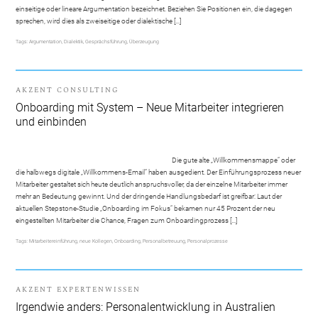
einseitige oder lineare Argumentation bezeichnet. Beziehen Sie Positionen ein, die dagegen
sprechen, wird dies als zweiseitige oder dialektische […]
Tags:
Argumentation
,
Dialektik
,
Gesprächsführung
,
Überzeugung
AKZENT CONSULTING
Onboarding mit System – Neue Mitarbeiter integrieren
und einbinden
Die gute alte „Willkommensmappe“ oder
die halbwegs digitale „Willkommens-Email“ haben ausgedient. Der Einführungsprozess neuer
Mitarbeiter gestaltet sich heute deutlich anspruchsvoller, da der einzelne Mitarbeiter immer
mehr an Bedeutung gewinnt. Und der dringende Handlungsbedarf ist greifbar: Laut der
aktuellen Stepstone-Studie „Onboarding im Fokus“ bekamen nur 45 Prozent der neu
eingestellten Mitarbeiter die Chance, Fragen zum Onboardingprozess […]
Tags:
Mitarbeitereinführung
,
neue Kollegen
,
Onboarding
,
Personalbetreuung
,
Personalprozesse
AKZENT EXPERTENWISSEN
Irgendwie anders: Personalentwicklung in Australien