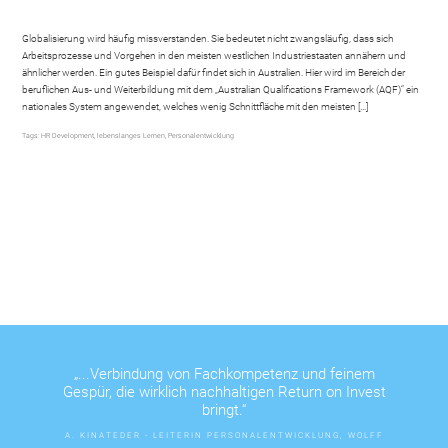
Globalisierung wird häufig missverstanden. Sie bedeutet nicht zwangsläufig, dass sich
Arbeitsprozesse und Vorgehen in den meisten westlichen Industriestaaten annähern und
ähnlicher werden. Ein gutes Beispiel dafür findet sich in Australien. Hier wird im Bereich der
beruflichen Aus- und Weiterbildung mit dem „Australian Qualifications Framework (AQF)“ ein
nationales System angewendet, welches wenig Schnittfläche mit den meisten […]
Tags:
HR Development
,
lebenslanges Lernen
,
Personalentwicklung
„...Verbindung von Fachkompetenz und feinem
Gespür, die wirklich nachhaltigen Return on Invest
bringt.“
A. KINATEDER - LEITERIN PERSONALENTWICKLUNG, WOLFF