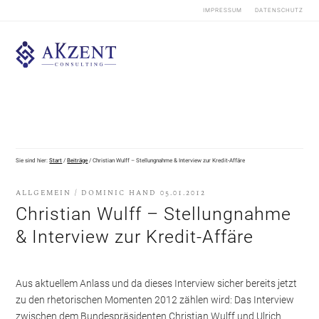
IMPRESSUM
DATENSCHUTZ
Sie sind hier:
Start
/
Beiträge
/
Christian Wulff – Stellungnahme & Interview zur Kredit-Affäre
ALLGEMEIN
/
DOMINIC HAND
05.01.2012
Christian Wulff – Stellungnahme
& Interview zur Kredit-Affäre
Aus aktuellem Anlass und da dieses Interview sicher bereits jetzt
zu den rhetorischen Momenten 2012 zählen wird: Das Interview
zwischen dem Bundespräsidenten Christian Wulff und Ulrich