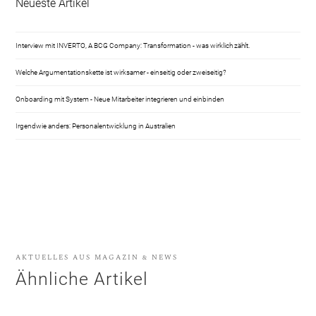
Neueste Artikel
Interview mit INVERTO, A BCG Company: Transformation - was wirklich zählt.
Welche Argumentationskette ist wirksamer - einseitig oder zweiseitig?
Onboarding mit System - Neue Mitarbeiter integrieren und einbinden
Irgendwie anders: Personalentwicklung in Australien
AKTUELLES AUS MAGAZIN & NEWS
Ähnliche Artikel