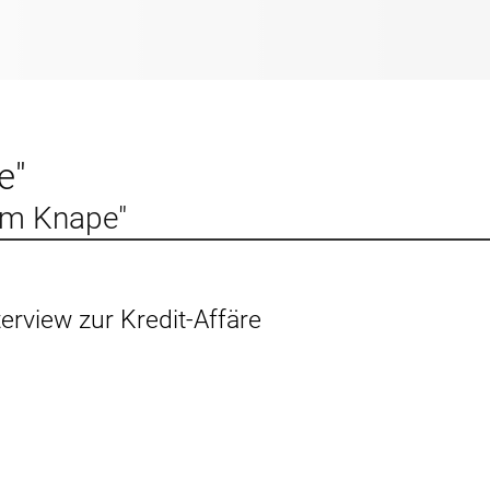
e"
im Knape"
erview zur Kredit-Affäre