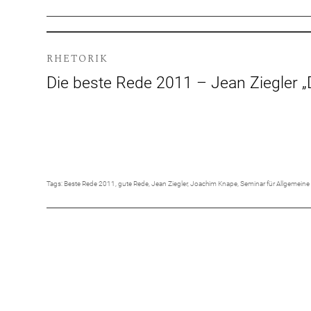
RHETORIK
Die beste Rede 2011 – Jean Ziegler 
Tags:
Beste Rede 2011
,
gute Rede
,
Jean Ziegler
,
Joachim Knape
,
Seminar für Allgemeine 