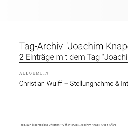
Tag-Archiv "Joachim Knap
2 Einträge mit dem Tag "Joach
ALLGEMEIN
Christian Wulff – Stellungnahme & Int
Tags:
Bundespräsident
,
Christian Wulff
,
Interview
,
Joachim Knape
,
Kredit-Affäre