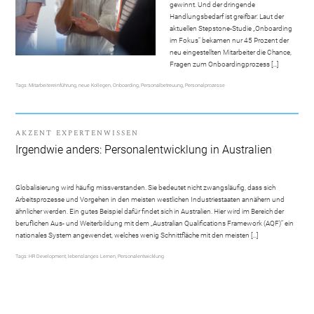
gewinnt. Und der dringende
Handlungsbedarf ist greifbar: Laut der
aktuellen Stepstone-Studie „Onboarding
im Fokus“ bekamen nur 45 Prozent der
neu eingestellten Mitarbeiter die Chance,
Fragen zum Onboardingprozess […]
Tags:
Mitarbeitereinführung
,
neue Kollegen
,
Onboarding
,
Personalbetreuung
,
Personalprozesse
AKZENT EXPERTENWISSEN
Irgendwie anders: Personalentwicklung in Australien
Globalisierung wird häufig missverstanden. Sie bedeutet nicht zwangsläufig, dass sich
Arbeitsprozesse und Vorgehen in den meisten westlichen Industriestaaten annähern und
ähnlicher werden. Ein gutes Beispiel dafür findet sich in Australien. Hier wird im Bereich der
beruflichen Aus- und Weiterbildung mit dem „Australian Qualifications Framework (AQF)“ ein
nationales System angewendet, welches wenig Schnittfläche mit den meisten […]
Tags:
HR Development
,
lebenslanges Lernen
,
Personalentwicklung