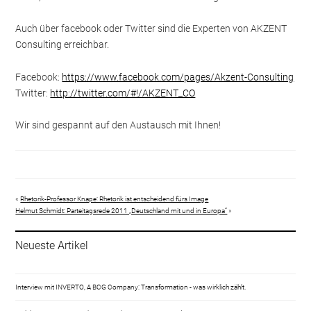
Auch über facebook oder Twitter sind die Experten von AKZENT
Consulting erreichbar.
Facebook:
https://www.facebook.com/pages/Akzent-Consulting
Twitter:
http://twitter.com/#!/AKZENT_CO
Wir sind gespannt auf den Austausch mit Ihnen!
«
Rhetorik-Professor Knape: Rhetorik ist entscheidend fürs Image
Helmut Schmidt: Parteitagsrede 2011 „Deutschland mit und in Europa“
»
Neueste Artikel
Interview mit INVERTO, A BCG Company: Transformation - was wirklich zählt.