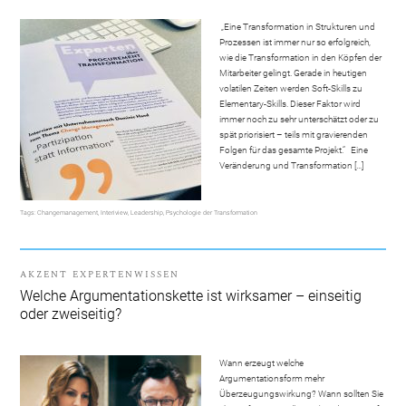
„Eine Transformation in Strukturen und
Prozessen ist immer nur so erfolgreich,
wie die Transformation in den Köpfen der
Mitarbeiter gelingt. Gerade in heutigen
volatilen Zeiten werden Soft-Skills zu
Elementary-Skills. Dieser Faktor wird
immer noch zu sehr unterschätzt oder zu
spät priorisiert – teils mit gravierenden
Folgen für das gesamte Projekt.“ Eine
Veränderung und Transformation […]
Tags:
Changemanagement
,
Interiview
,
Leadership
,
Psychologie der Transformation
AKZENT EXPERTENWISSEN
Welche Argumentationskette ist wirksamer – einseitig
oder zweiseitig?
Wann erzeugt welche
Argumentationsform mehr
Überzeugungswirkung? Wann sollten Sie