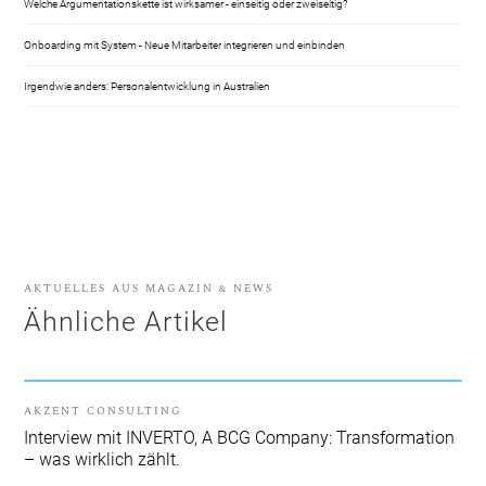
Welche Argumentationskette ist wirksamer - einseitig oder zweiseitig?
Onboarding mit System - Neue Mitarbeiter integrieren und einbinden
Irgendwie anders: Personalentwicklung in Australien
AKTUELLES AUS MAGAZIN & NEWS
Ähnliche Artikel
AKZENT CONSULTING
Interview mit INVERTO, A BCG Company: Transformation
– was wirklich zählt.