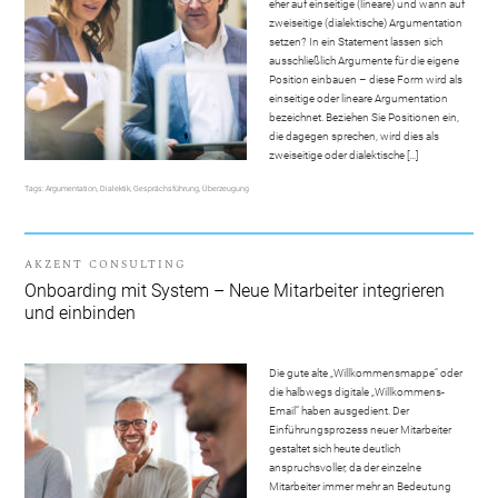
eher auf einseitige (lineare) und wann auf
zweiseitige (dialektische) Argumentation
setzen? In ein Statement lassen sich
ausschließlich Argumente für die eigene
Position einbauen – diese Form wird als
einseitige oder lineare Argumentation
bezeichnet. Beziehen Sie Positionen ein,
die dagegen sprechen, wird dies als
zweiseitige oder dialektische […]
Tags:
Argumentation
,
Dialektik
,
Gesprächsführung
,
Überzeugung
AKZENT CONSULTING
Onboarding mit System – Neue Mitarbeiter integrieren
und einbinden
Die gute alte „Willkommensmappe“ oder
die halbwegs digitale „Willkommens-
Email“ haben ausgedient. Der
Einführungsprozess neuer Mitarbeiter
gestaltet sich heute deutlich
anspruchsvoller, da der einzelne
Mitarbeiter immer mehr an Bedeutung