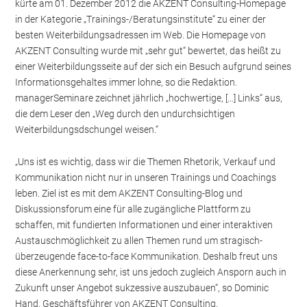
kürte am 01. Dezember 2012 die AKZENT Consulting-Homepage
in der Kategorie „Trainings-/Beratungsinstitute“ zu einer der
besten Weiterbildungsadressen im Web. Die Homepage von
AKZENT Consulting wurde mit „sehr gut“ bewertet, das heißt zu
einer Weiterbildungsseite auf der sich ein Besuch aufgrund seines
Informationsgehaltes immer lohne, so die Redaktion.
managerSeminare zeichnet jährlich „hochwertige, […] Links“ aus,
die dem Leser den „Weg durch den undurchsichtigen
Weiterbildungsdschungel weisen.“
„Uns ist es wichtig, dass wir die Themen Rhetorik, Verkauf und
Kommunikation nicht nur in unseren Trainings und Coachings
leben. Ziel ist es mit dem AKZENT Consulting-Blog und
Diskussionsforum eine für alle zugängliche Plattform zu
schaffen, mit fundierten Informationen und einer interaktiven
Austauschmöglichkeit zu allen Themen rund um stragisch-
überzeugende face-to-face Kommunikation. Deshalb freut uns
diese Anerkennung sehr, ist uns jedoch zugleich Ansporn auch in
Zukunft unser Angebot sukzessive auszubauen“, so Dominic
Hand, Geschäftsführer von AKZENT Consulting.