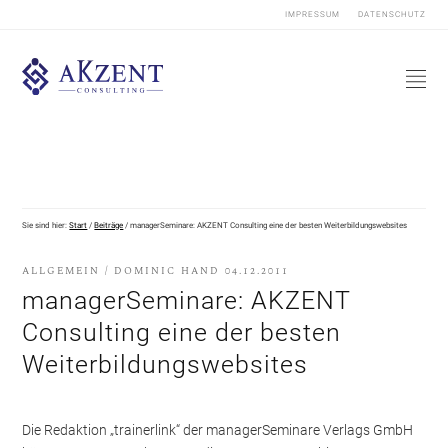
IMPRESSUM
DATENSCHUTZ
Sie sind hier:
Start
/
Beiträge
/
managerSeminare: AKZENT Consulting eine der besten Weiterbildungswebsites
ALLGEMEIN
/
DOMINIC HAND
04.12.2011
managerSeminare: AKZENT
Consulting eine der besten
Weiterbildungswebsites
Die Redaktion „trainerlink“ der managerSeminare Verlags GmbH