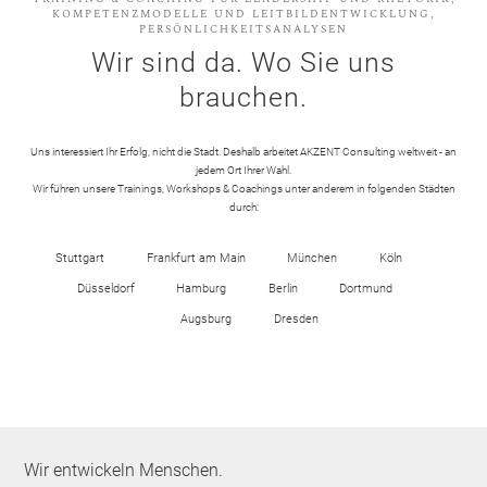
KOMPETENZMODELLE UND LEITBILDENTWICKLUNG,
PERSÖNLICHKEITSANALYSEN
Wir sind da. Wo Sie uns
brauchen.
Uns interessiert Ihr Erfolg, nicht die Stadt. Deshalb arbeitet AKZENT Consulting weltweit - an
jedem Ort Ihrer Wahl.
Wir führen unsere Trainings, Workshops & Coachings unter anderem in folgenden Städten
durch:
Stuttgart
Frankfurt am Main
München
Köln
Düsseldorf
Hamburg
Berlin
Dortmund
Augsburg
Dresden
Wir entwickeln Menschen.