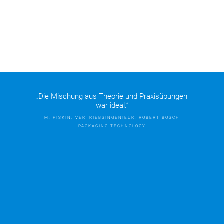
„Die Mischung aus Theorie und Praxisübungen
war ideal.“
M. PISKIN, VERTRIEBSINGENIEUR, ROBERT BOSCH
PACKAGING TECHNOLOGY