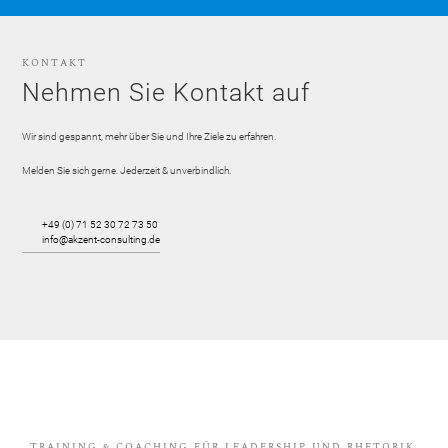
KONTAKT
Nehmen Sie Kontakt auf
Wir sind gespannt, mehr über Sie und Ihre Ziele zu erfahren.
Melden Sie sich gerne. Jederzeit & unverbindlich.
+49 (0) 71 52 30 72 73 50
info@akzent-consulting.de
TRAINING & COACHING FÜR LEADERSHIP UND RHETORIK,