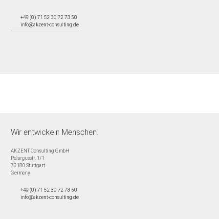
+49 (0) 71 52 30 72 73 50
info@akzent-consulting.de
Wir entwickeln Menschen.
AKZENT Consulting GmbH
Pelargusstr. 1/1
70180
Stuttgart
Germany
+49 (0) 71 52 30 72 73 50
info@akzent-consulting.de