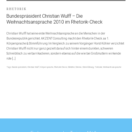
RHETORIK
Bundespräsident Christian Wulff – Die
Weihnachtsansprache 2010 im Rhetorik-Check
Christian Wulff hat seine erste Weihnachtsansprache an die Menschen in der
Bundesrepublik gerichtet. AKZENT Consulting macht den Rhetorik-Check. aa 1.
Körpersprache & Stimmführung Im Vergleich zu seinem Vorgänger Horst Köhler verzichtet
Christian Wulff nicht nur ganz gezielt darauf sich hinter einem dunklen, schweren
Schreibtisch zu verbarrikadieren, sondern ebenso auf die wie bei Großmuttern wirkende
rote […]
Tags:
Bundespräsident
,
Christian Wulff
,
Körpersprache
,
Rhetorik-Check
,
Stilmittel
,
Stimme
,
Stimmführung
,
Tektonik
,
Weihnachtsansprache