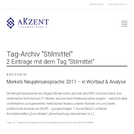
IMPRESSUM
DATENSCHUTZ
Tag-Archiv "Stilmittel"
2 Einträge mit dem Tag "Stilmittel"
RHETORIK
Merkels Neujahrsansprache 2011 – in Wortlaut & Analyse
Die Neujahrsansprache von Angela Merkel schon jetzt bei AKZENT im Quick-Check. Aus
rhetorischer Sicht hat sich Fr. Merkel, was die reine Textkonstruktion angeht – natürlich stets
im Verhältnis zum generellen rhetorischen Niveau unserer Politiker im Land (siehe
ausführliche Analyse von Wulff) – gut geschlagen: 1. kurze Sätze 2. einfache
Kernbotschaften („Euro stärken“, „Verantwortung übernehmen in […]
Tags:
2011
,
Angela Merkel
,
angela merkel rhetorik
,
Neujahrsansprache
,
Rede
,
Rhetorik-Check
,
Stilmittel