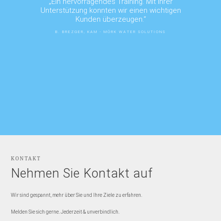
„Ein hervorragendes Training. Mit Ihrer
Unterstützung konnten wir einen wichtigen
Kunden überzeugen.“
B. BREZGER, KAM - MÖRK WATER SOLUTIONS
KONTAKT
Nehmen Sie Kontakt auf
Wir sind gespannt, mehr über Sie und Ihre Ziele zu erfahren.
Melden Sie sich gerne. Jederzeit & unverbindlich.