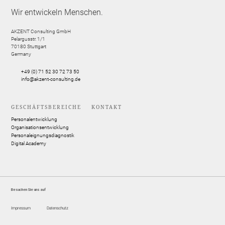
Wir entwickeln Menschen.
AKZENT Consulting GmbH
Pelargusstr. 1/1
70180
Stuttgart
Germany
+49 (0) 71 52 30 72 73 50
info@akzent-consulting.de
GESCHÄFTSBEREICHE
KONTAKT
Personalentwicklung
Organisationsentwicklung
Personaleignungsdiagnostik
Digital Academy
Besuchen Sie uns auf
Impressum
Datenschutz