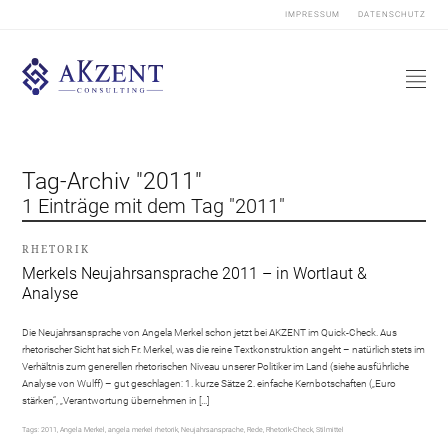
IMPRESSUM
DATENSCHUTZ
Tag-Archiv "2011"
1 Einträge mit dem Tag "2011"
RHETORIK
Merkels Neujahrsansprache 2011 – in Wortlaut &
Analyse
Die Neujahrsansprache von Angela Merkel schon jetzt bei AKZENT im Quick-Check. Aus
rhetorischer Sicht hat sich Fr. Merkel, was die reine Textkonstruktion angeht – natürlich stets im
Verhältnis zum generellen rhetorischen Niveau unserer Politiker im Land (siehe ausführliche
Analyse von Wulff) – gut geschlagen: 1. kurze Sätze 2. einfache Kernbotschaften („Euro
stärken“, „Verantwortung übernehmen in […]
Tags:
2011
,
Angela Merkel
,
angela merkel rhetorik
,
Neujahrsansprache
,
Rede
,
Rhetorik-Check
,
Stilmittel