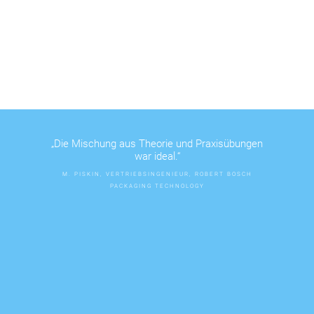
„Die Mischung aus Theorie und Praxisübungen
war ideal.“
M. PISKIN, VERTRIEBSINGENIEUR, ROBERT BOSCH
PACKAGING TECHNOLOGY