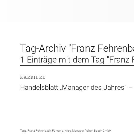
Tag-Archiv "Franz Fehrenb
1 Einträge mit dem Tag "Franz
KARRIERE
Handelsblatt „Manager des Jahres“ –
Tags:
Franz Fehrenbach
,
Führung
,
Krise
,
Manager
,
Robert Bosch GmbH