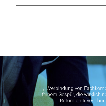
„...Verbindung von Fachkom
feinem Gespür, die wirklich 
Return on Invest brin