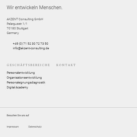
Wir entwickeln Menschen.
AKZENT Consulting GmbH
Pelargusstr. 1/1
70180
Stuttgart
Germany
+49 (0) 71 52 30 72 73 50
info@akzent-consulting.de
GESCHÄFTSBEREICHE
KONTAKT
Personalentwicklung
Organisationsentwicklung
Personaleignungsdiagnostik
Digital Academy
Besuchen Sie uns auf
Impressum
Datenschutz