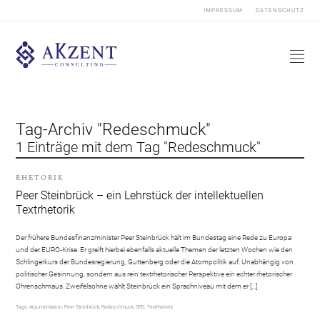
IMPRESSUM
DATENSCHUTZ
Tag-Archiv "Redeschmuck"
1 Einträge mit dem Tag "Redeschmuck"
RHETORIK
Peer Steinbrück – ein Lehrstück der intellektuellen
Textrhetorik
Der frühere Bundesfinanzminister Peer Steinbrück hält im Bundestag eine Rede zu Europa
und der EURO-Krise. Er greift hierbei ebenfalls aktuelle Themen der letzten Wochen wie den
Schlingerkurs der Bundesregierung, Guttenberg oder die Atompolitik auf. Unabhängig von
politischer Gesinnung, sondern aus rein textrhetorischer Perspektive ein echter rhetorischer
Ohrenschmaus. Zweifelsohne wählt Steinbrück ein Sprachniveau mit dem er […]
Tags:
Argumentation
,
Peer Steinbrück
,
Redeschmuck
,
SPD
,
Textrhetorik