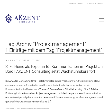
IMPRESSUM
DATENSCHUTZ
Tag-Archiv "Projektmanagement"
1 Einträge mit dem Tag "Projektmanagement"
AKZENT CONSULTING
Silke Heine als Expertin für Kommunikation im Projekt an
Bord | AKZENT Consulting setzt Wachstumskurs fort
Die AKZENT Consulting GmbH setzt ihr strategisches Wachstum fort. Mit Silke Heine stößt
eine ausgewiesene Expertin für den Bereich interkulturelle Kommunikation sowie
Kommunikation im Projekt zum Trainer- & Berater-Team. Silke Heine bringt über 15 Jahre
Erfahrung im interkulturellen Projektmanagement und der interpersonalen Kommunikation
mit. Weitere Spezialgebiete von Frau Heine sind Teamentwicklung, Konfliktmanagement und
ganzheitliche Organisationsentwicklung. […]
Tags:
Interkulturelle Kommunikation
,
Projektmanagement