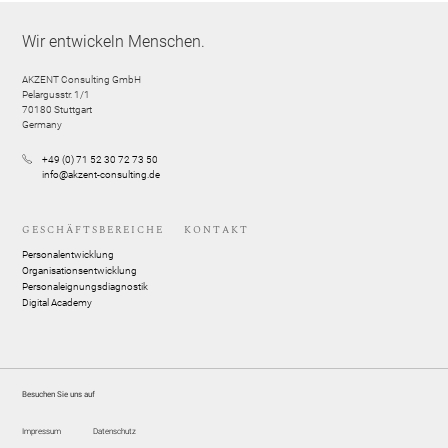
Wir entwickeln Menschen.
AKZENT Consulting GmbH
Pelargusstr. 1/1
70180
Stuttgart
Germany
+49 (0) 71 52 30 72 73 50
info@akzent-consulting.de
GESCHÄFTSBEREICHE
KONTAKT
Personalentwicklung
Organisationsentwicklung
Personaleignungsdiagnostik
Digital Academy
Besuchen Sie uns auf
Impressum
Datenschutz