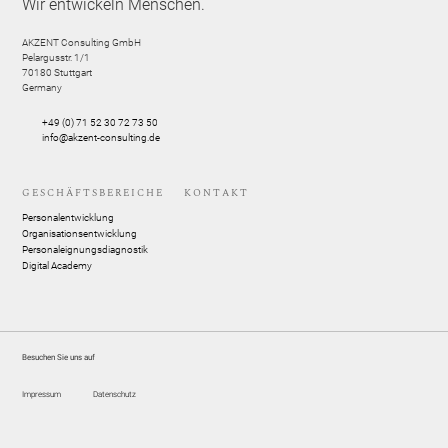
Wir entwickeln Menschen.
AKZENT Consulting GmbH
Pelargusstr. 1/1
70180
Stuttgart
Germany
+49 (0) 71 52 30 72 73 50
info@akzent-consulting.de
GESCHÄFTSBEREICHE
KONTAKT
Personalentwicklung
Organisationsentwicklung
Personaleignungsdiagnostik
Digital Academy
Besuchen Sie uns auf
Impressum
Datenschutz