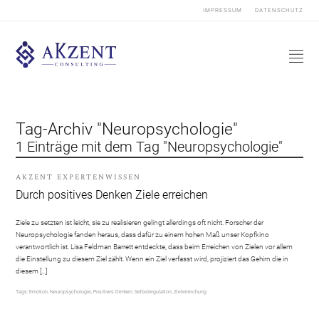
IMPRESSUM
DATENSCHUTZ
Tag-Archiv "Neuropsychologie"
1 Einträge mit dem Tag "Neuropsychologie"
AKZENT EXPERTENWISSEN
Durch positives Denken Ziele erreichen
Ziele zu setzten ist leicht, sie zu realisieren gelingt allerdings oft nicht. Forscher der
Neuropsychologie fanden heraus, dass dafür zu einem hohen Maß unser Kopfkino
verantwortlich ist. Lisa Feldman Barrett entdeckte, dass beim Erreichen von Zielen vor allem
die Einstellung zu diesem Ziel zählt. Wenn ein Ziel verfasst wird, projiziert das Gehirn die in
diesem […]
Tags:
Emotion
,
Neuropsychologie
,
Positives Denken
,
Selbstregulation
,
Zielerreichung