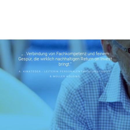
„...Verbindung von Fachkompetenz und feinem
Gespür, die wirklich nachhaltigen Return on Invest
bringt.“
A. KINATEDER - LEITERIN PERSONALENTWICKLUNG, WOLFF
& MÜLLER HOLDING