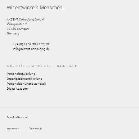
Wir entwickeln Menschen.
AKZENT Consulting GmbH
Pelargusstr. 1/1
70180
Stuttgart
Germany
+49 (0) 71 52 30 72 73 50
info@akzent-consulting.de
GESCHÄFTSBEREICHE
KONTAKT
Personalentwicklung
Organisationsentwicklung
Personaleignungsdiagnostik
Digital Academy
Besuchen Sie uns auf
Impressum
Datenschutz