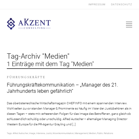
IMPRESSUM
DATENSCHUTZ
Tag-Archiv "Medien"
1 Einträge mit dem Tag "Medien"
FÜHRUNGSKRÄFTE
Führungskräftekommunikation – „Manager des 21.
Jahrhunderts leben gefährlich“
Das oberösterreichische Wirtschaftsmagazin CHEFINFO mit einem spannenden Interview.
Wohl selten zuvor standen Manager & Prominente so häufig im Visier der Justizbehören als in
diesen Tagen – stets mit verheerenden Folgen für das Image des Betroffenen, ganz gleich ob
schlussendlich schuldig oder unschuldig. Alfred Autischer – ehemaliger Managing Director
Western Europe für die PR-Agentur Grayling und […]
Tags:
Alfred Autischer
,
Image
,
Interview
,
Justiz
,
Krisenkommunikation
,
Management
,
Medien
,
Public Relations