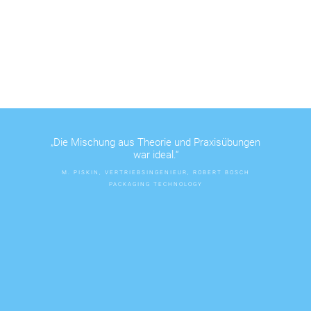
„Die Mischung aus Theorie und Praxisübungen
war ideal.“
M. PISKIN, VERTRIEBSINGENIEUR, ROBERT BOSCH
PACKAGING TECHNOLOGY