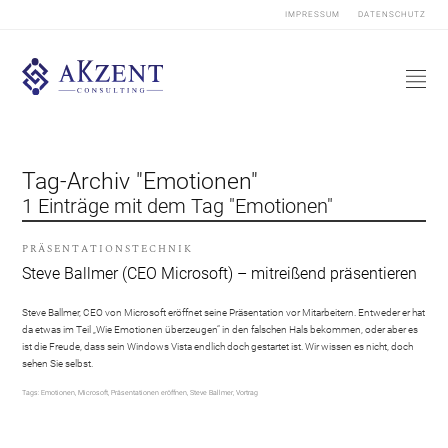
IMPRESSUM
DATENSCHUTZ
Tag-Archiv "Emotionen"
1 Einträge mit dem Tag "Emotionen"
PRÄSENTATIONSTECHNIK
Steve Ballmer (CEO Microsoft) – mitreißend präsentieren
Steve Ballmer, CEO von Microsoft eröffnet seine Präsentation vor Mitarbeitern. Entweder er hat
da etwas im Teil „Wie Emotionen überzeugen“ in den falschen Hals bekommen, oder aber es
ist die Freude, dass sein Windows Vista endlich doch gestartet ist. Wir wissen es nicht, doch
sehen Sie selbst.
Tags:
Emotionen
,
Microsoft
,
Präsentationen eröffnen
,
Steve Ballmer
,
Vortrag