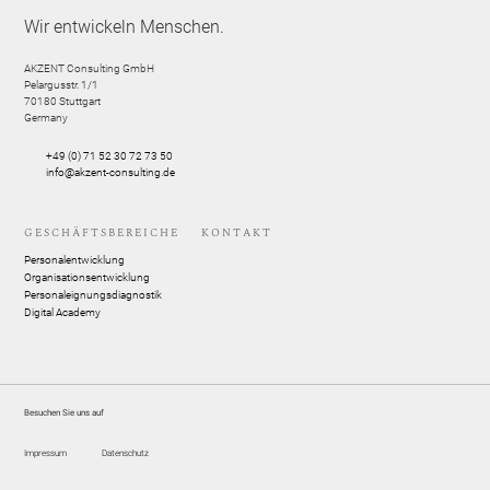
Wir entwickeln Menschen.
AKZENT Consulting GmbH
Pelargusstr. 1/1
70180
Stuttgart
Germany
+49 (0) 71 52 30 72 73 50
info@akzent-consulting.de
GESCHÄFTSBEREICHE
KONTAKT
Personalentwicklung
Organisationsentwicklung
Personaleignungsdiagnostik
Digital Academy
Besuchen Sie uns auf
Impressum
Datenschutz