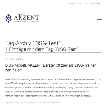
IMPRESSUM
DATENSCHUTZ
Tag-Archiv "DiSG-Test"
1 Einträge mit dem Tag "DiSG-Test"
ALLGEMEIN
DiSG-Modell: AKZENT Berater offiziell als DiSG-Trainer
zertifiziert
Die AKZENT Consulting Trainer Dominic Hand und Rainer Baber tragen seit Dezember 2011
das offizielle Siegel zum „Zertifizierten DiSG-Trainer“. Die Lizenzierung erfolgte durch Prof. Dr.
Bernecker, dem Leiter des Deutschen Instituts für Marketing (DIM). Das DiSG-Modell ist seit
über 30 Jahren eines der führenden Persönlichkeits- und Managementdiagnostik-
instrumente in der Personalentwicklung. Mit 50 Millionen Anwendungen gehört […]
Tags:
Akzent Consulting
,
DiSG-Test
,
DiSG-Trainer
,
Persönlichkeitsmodell