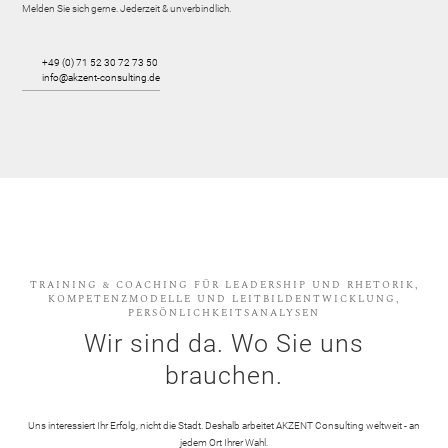
Melden Sie sich gerne. Jederzeit & unverbindlich.
+49 (0) 71 52 30 72 73 50
info@akzent-consulting.de
TRAINING & COACHING FÜR LEADERSHIP UND RHETORIK,
KOMPETENZMODELLE UND LEITBILDENTWICKLUNG,
PERSÖNLICHKEITSANALYSEN
Wir sind da. Wo Sie uns
brauchen.
Uns interessiert Ihr Erfolg, nicht die Stadt. Deshalb arbeitet AKZENT Consulting weltweit - an
jedem Ort Ihrer Wahl.