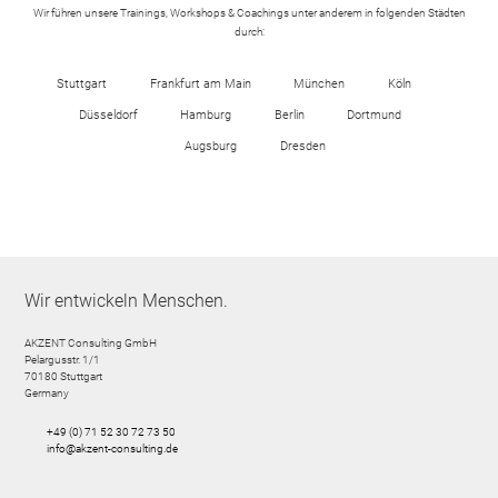
Wir führen unsere Trainings, Workshops & Coachings unter anderem in folgenden Städten
durch:
Stuttgart
Frankfurt am Main
München
Köln
Düsseldorf
Hamburg
Berlin
Dortmund
Augsburg
Dresden
Wir entwickeln Menschen.
AKZENT Consulting GmbH
Pelargusstr. 1/1
70180
Stuttgart
Germany
+49 (0) 71 52 30 72 73 50
info@akzent-consulting.de