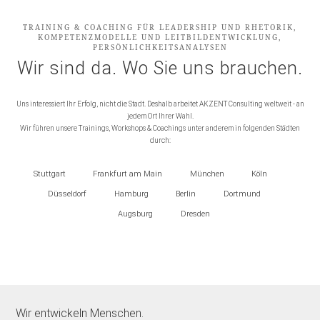
TRAINING & COACHING FÜR LEADERSHIP UND RHETORIK,
KOMPETENZMODELLE UND LEITBILDENTWICKLUNG,
PERSÖNLICHKEITSANALYSEN
Wir sind da. Wo Sie uns brauchen.
Uns interessiert Ihr Erfolg, nicht die Stadt. Deshalb arbeitet AKZENT Consulting weltweit - an
jedem Ort Ihrer Wahl.
Wir führen unsere Trainings, Workshops & Coachings unter anderem in folgenden Städten
durch:
Stuttgart
Frankfurt am Main
München
Köln
Düsseldorf
Hamburg
Berlin
Dortmund
Augsburg
Dresden
Wir entwickeln Menschen.