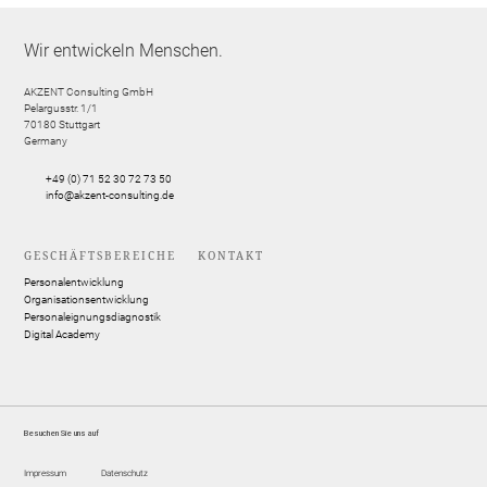
Wir entwickeln Menschen.
AKZENT Consulting GmbH
Pelargusstr. 1/1
70180
Stuttgart
Germany
+49 (0) 71 52 30 72 73 50
info@akzent-consulting.de
GESCHÄFTSBEREICHE
KONTAKT
Personalentwicklung
Organisationsentwicklung
Personaleignungsdiagnostik
Digital Academy
Besuchen Sie uns auf
Impressum
Datenschutz