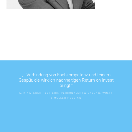
„...Verbindung von Fachkompetenz und feinem
Gespür, die wirklich nachhaltigen Return on Invest
bringt.“
A. KINATEDER - LEITERIN PERSONALENTWICKLUNG, WOLFF
& MÜLLER HOLDING