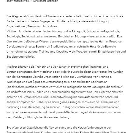
show themselves.“ – Sir Richard Branson
Eva Wagner
ist Consultant und Trainerin aus Leidenschaft – sie kombiniert interdisziplinäre
Fachexpertise und tiefem Engagement für die nachhaltige Weiterentwicklung von
Organisationen, Teams und Individuen.
Mit ihrem fundierten akademischen Hintergrund in Pädagogik, (Wirtschafts-)Psychologie,
Soziologie, Betriebswirtschaftslehre und Empirischen Bildungswissenschaften verfügt Eva
über ein breit gefächertes Wissen, das sie gezielt für kundenspezifisches Human Resource
Development einsetzt. Bereits von Studiumsbeginn an schlug ihr Herz für die Bereiche
Unternehmensberatung, Training und Coaching – ein Weg, den sie mit Entschlossenheit und
Begeisterung verfolgt.
Mit Ihrer Erfahrung als Trainerin und Consultant in systemischen Trainings- und
Beratungsinstituten, dem Mittelstand sowie der Industrie begleitet Eva Wagner ihre Kunden
von der Konzeption über die Organisation bis hin zur Durchführung von Trainings,
Workshops und Großgruppenveranstaltungen. Mit einem breiten Spektrum an
(didaktischem) Methodenwissen entwickelt sie maßgeschneiderte Lösungen, die exakt auf
die Bedürfnisse ihrer Kunden und Teilnehmenden abgestimmt sind. Ihre Expertise erstreckt
sich von der Persönlichkeits- und Teamentwicklung bis zum Aufbau methodischer und
sozialer Kompetenzen. Dabei ist es ihr ein großes Anliegen, motivierende Lernräume und
nachhaltige Transfersicherung zu schaffen. In diagnostischen Personalauswahlverfahren
konzipiert sie Assessment- und Development-Center und agiert als Assessorin, immer mit
dem Ziel der größtmöglichen Potenzialentfaltung.
Eva Wagner schätzt nicht nur die Abwechslung und die Herausforderungen in der
Zusammenarbeit mit ihren Kunden, sondern auch in ihrer Freizeit. Bei sportlichen Aktivitäten in