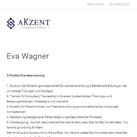
IMPRESSUM
DATENSCHUTZ
Eva Wagner
5-Punkte Charakterisierung
1. Studium der Erziehungswissenschaft/Erwachsenenbildung & Betriebliche Bildung an der
Universität Tübingen und Stuttgart
2. Trainerin & Consultant, Traineeship in diversen (systemischen) Trainings- und
Beratungsinstituten, Mittelstand und Industrie
3. Expertin für Persönlichkeit- und Teamentwicklung sowie methodische und soziale
Kompetenzen
4. Realisierung passgenauer Personaleignungsdiagnostischer Prozesse
5. Überzeugung: „Human resources are like natural resources; they’re often buried deep. You
have to go looking for them,
they’re not just lying around on the surface. You have to create the circumstances where they