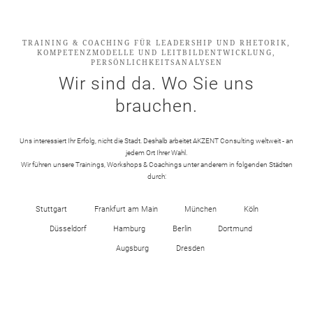
TRAINING & COACHING FÜR LEADERSHIP UND RHETORIK,
KOMPETENZMODELLE UND LEITBILDENTWICKLUNG,
PERSÖNLICHKEITSANALYSEN
Wir sind da. Wo Sie uns
brauchen.
Uns interessiert Ihr Erfolg, nicht die Stadt. Deshalb arbeitet AKZENT Consulting weltweit - an
jedem Ort Ihrer Wahl.
Wir führen unsere Trainings, Workshops & Coachings unter anderem in folgenden Städten
durch:
Stuttgart
Frankfurt am Main
München
Köln
Düsseldorf
Hamburg
Berlin
Dortmund
Augsburg
Dresden